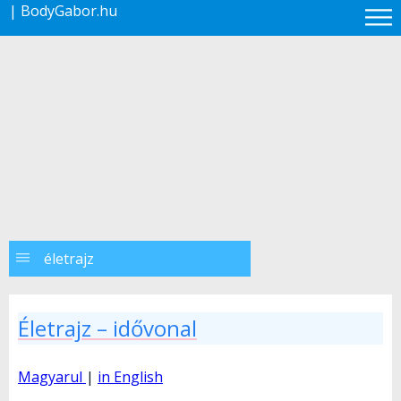
| BodyGabor.hu
életrajz
Életrajz – idővonal
Magyarul
|
in English